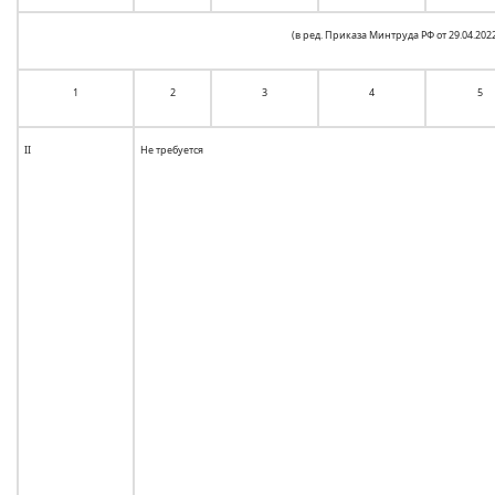
(в ред. Приказа Минтруда РФ от 29.04.202
1
2
3
4
5
II
Не требуется