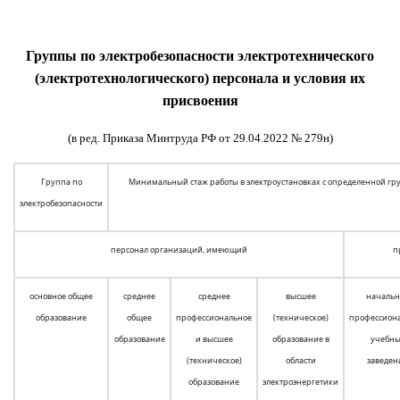
Группы по электробезопасности электротехнического
(электротехнологического) персонала и условия их
присвоения
(в ред. Приказа Минтруда РФ от 29.04.2022 № 279н)
Группа по
Минимальный стаж работы в электроустановках с определенной груп
электробезопасности
персонал организаций, имеющий
п
основное общее
среднее
среднее
высшее
началь
образование
общее
профессиональное
(техническое)
профессион
образование
и высшее
образование в
учебн
(техническое)
области
заведен
образование
электроэнергетики