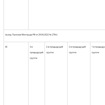
(в ред. Приказа Минтруда РФ от 29.04.2022 № 279н)
III
3 в
2 в предыдущей
2 в предыдущей
1 в предыду
предыдущей
группе
группе
группе
группе