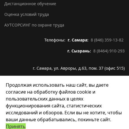
Дистанционное обучение
Оценка условий труда
АУТСОРСИНГ по охране труда
Телефоны:
г. Самара:
8 (846) 359-13-82
г. Сызрань:
8 (8464) 910-293
г. Самара, ул. Авроры, д.63, пом. 37 (офис 515)
Email:
info@infoline63.ru
Продолжая использовать наш сайт, вы даете
согласие на обработку файлов cookie и
пользовательских данных в целях
функционирования сайта, статистических
исследований и обзоров. Если вы не хотите, чтобы
© 2026 ООО "Инфолайн". Все права защищены.
ваши данные обрабатывались, покиньте сайт.
Политика обработки ПДн
Принять