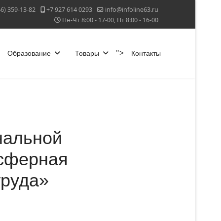
46) 359-13-82
+7 927 614 0293
info@infoline63.ru
Пн-Чт 8:00 - 17-00, Пт 8:00 - 16-00
">
Образование
Товары
Контакты
нальной
осферная
труда»