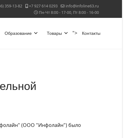
46) 359-13-82
+7 927 614 0293
info@infoline63.ru
Пн-Чт 8:00 - 17-00, Пт 8:00 - 16-00
">
Образование
Товары
Контакты
тельной
нфолайн" (ООО "Инфолайн") было