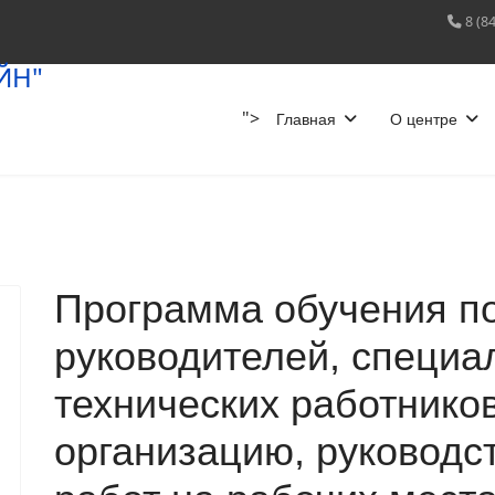
8 (8
">
Главная
О центре
Программа обучения по
руководителей, специа
технических работнико
организацию, руководс