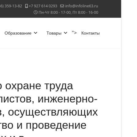
46) 359-13-82
+7 927 614 0293
info@infoline63.ru
Пн-Чт 8:00 - 17-00, Пт 8:00 - 16-00
">
Образование
Товары
Контакты
 охране труда
листов, инженерно-
в, осуществляющих
тво и проведение