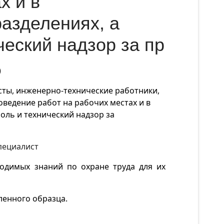
х и в
азделениях, а
ческий надзор за пр
)
сты, инженерно-технически
е
работник
и
,
ведение работ на рабочих местах и в
оль и технический надзор за
пециалист
одимых знаний по охране труда для их
ленного образца.