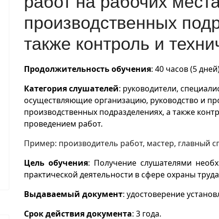
работ на рабочих места
производственных подр
также контроль и техни
Продолжительность обучения
:
40
часов (
5
дней
Категория слушателей
:
руководител
и
, специали
осуществляющи
е
организацию, руководство и про
производственных подразделениях, а также контр
проведением работ.
Пример: производитель работ, мастер, главный с
Цель обучения
:
Получение слушателями необх
практической деятельности в сфере охраны труда
Выдаваемый документ
: удостоверение установ
Срок действия документа
:
3
года.